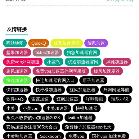
友情链接
网站地图
QuickQ
旋风加速度器
旋风加速
坚果加速器
tiktok加速器
狗急加速器官网
免费vqn外网加速
小蓝鸟
优途加速器官网
风驰加速器
旋风加速器
免费vps加速器外网苹果版
旋风加速度器
快连加速器
快连加速器官网入口
原子加速器
快鸭加速器
快柠檬加速器
旋风加速度器
外网网址导航
软件中心
雷霆加速
狂飙加速器
哔咔漫画
瑞乐小说
小美
小美vpn
小美加速器
快橙加速器
永久不收费的vp加速器2023
twitter加速器
安易加速器注册365天会员
免费梯子加速器app七天
小黄鸭加速器
Sockboom
免费vps
国外vps 加速免费