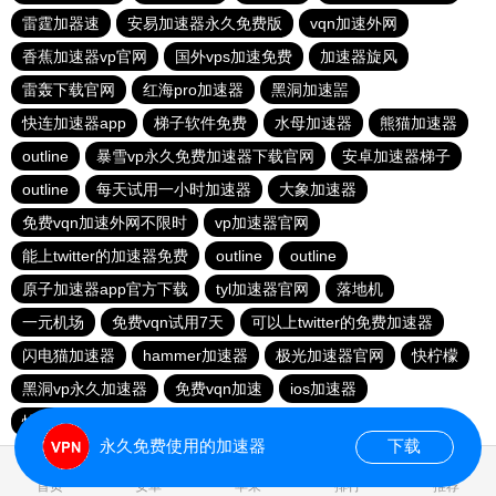
雷霆加器速
安易加速器永久免费版
vqn加速外网
香蕉加速器vp官网
国外vps加速免费
加速器旋风
雷轰下载官网
红海pro加速器
黑洞加速噐
快连加速器app
梯子软件免费
水母加速器
熊猫加速器
outline
暴雪vp永久免费加速器下载官网
安卓加速器梯子
outline
每天试用一小时加速器
大象加速器
免费vqn加速外网不限时
vp加速器官网
能上twitter的加速器免费
outline
outline
原子加速器app官方下载
tyl加速器官网
落地机
一元机场
免费vqn试用7天
可以上twitter的免费加速器
闪电猫加速器
hammer加速器
极光加速器官网
快柠檬
黑洞vp永久加速器
免费vqn加速
ios加速器
快连加速器app
极光加速器
永久免费使用的加速器
下载
0.016202s
首页
安卓
苹果
排行
推荐