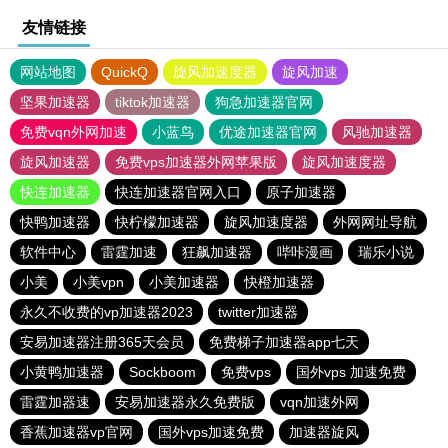
友情链接
网站地图
QuickQ
旋风加速度器
旋风加速
坚果加速器
tiktok加速器
狗急加速器官网
免费vqn外网加速
小蓝鸟
优途加速器官网
风驰加速器
旋风加速器
免费vps加速器外网苹果版
旋风加速度器
快连加速器
快连加速器官网入口
原子加速器
快鸭加速器
快柠檬加速器
旋风加速度器
外网网址导航
软件中心
雷霆加速
狂飙加速器
哔咔漫画
瑞乐小说
小美
小美vpn
小美加速器
快橙加速器
永久不收费的vp加速器2023
twitter加速器
安易加速器注册365天会员
免费梯子加速器app七天
小黄鸭加速器
Sockboom
免费vps
国外vps 加速免费
雷霆加器速
安易加速器永久免费版
vqn加速外网
香蕉加速器vp官网
国外vps加速免费
加速器旋风