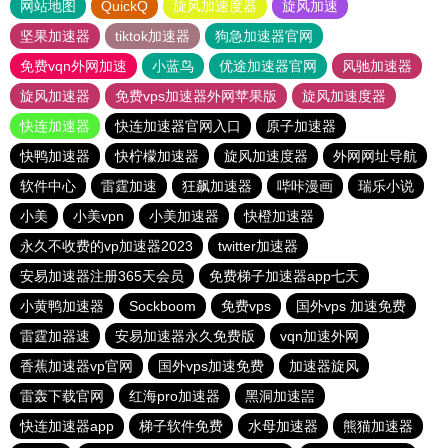
网站地图
QuickQ
旋风加速度器
旋风加速
坚果加速器
tiktok加速器
狗急加速器官网
免费vqn外网加速
小蓝鸟
优途加速器官网
风驰加速器
旋风加速器
免费vps加速器外网苹果版
旋风加速度器
快连加速器
快连加速器官网入口
原子加速器
快鸭加速器
快柠檬加速器
旋风加速度器
外网网址导航
软件中心
雷霆加速
狂飙加速器
哔咔漫画
瑞乐小说
小美
小美vpn
小美加速器
快橙加速器
永久不收费的vp加速器2023
twitter加速器
安易加速器注册365天会员
免费梯子加速器app七天
小黄鸭加速器
Sockboom
免费vps
国外vps 加速免费
雷霆加器速
安易加速器永久免费版
vqn加速外网
香蕉加速器vp官网
国外vps加速免费
加速器旋风
雷轰下载官网
红海pro加速器
黑洞加速噐
快连加速器app
梯子软件免费
水母加速器
熊猫加速器