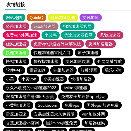
友情链接
网站地图
QuickQ
旋风加速度器
旋风加速
坚果加速器
tiktok加速器
狗急加速器官网
免费vqn外网加速
小蓝鸟
优途加速器官网
风驰加速器
旋风加速器
免费vps加速器外网苹果版
旋风加速度器
快连加速器
快连加速器官网入口
原子加速器
快鸭加速器
快柠檬加速器
旋风加速度器
外网网址导航
软件中心
雷霆加速
狂飙加速器
哔咔漫画
瑞乐小说
小美
小美vpn
小美加速器
快橙加速器
永久不收费的vp加速器2023
twitter加速器
安易加速器注册365天会员
免费梯子加速器app七天
小黄鸭加速器
Sockboom
免费vps
国外vps 加速免费
雷霆加器速
安易加速器永久免费版
vqn加速外网
香蕉加速器vp官网
国外vps加速免费
加速器旋风