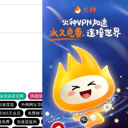
支持
[0]
反对
[0]
支持
[0]
反对
[0]
途加速器官网
风驰加速器
旋风加速器
加速度器
外网网址导航
软件中心
雷霆加速
狂飙加速器
365天会员
免费梯子加速器app七天
小黄鸭加速器
速免费
加速器旋风
雷轰下载官网
红海pro加速器