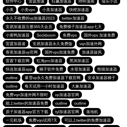
软件中心
雷霆加速
狂飙加速器
哔咔漫画
瑞乐小说
小美
小美vpn
小美加速器
快橙加速器
永久不收费的vp加速器2023
twitter加速器
安易加速器注册365天会员
免费梯子加速器app七天
小黄鸭加速器
Sockboom
免费vps
国外vps 加速免费
雷霆加器速
安易加速器永久免费版
vqn加速外网
香蕉加速器vp官网
国外vps加速免费
加速器旋风
雷轰下载官网
红海pro加速器
黑洞加速噐
快连加速器app
梯子软件免费
水母加速器
熊猫加速器
outline
暴雪vp永久免费加速器下载官网
安卓加速器梯子
outline
每天试用一小时加速器
大象加速器
免费vqn加速外网不限时
vp加速器官网
能上twitter的加速器免费
outline
outline
原子加速器app官方下载
tyl加速器官网
落地机
一元机场
免费vqn试用7天
可以上twitter的免费加速器